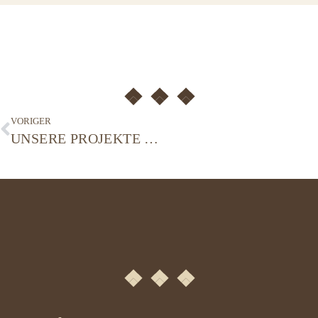
❖ ❖ ❖
VORIGER
UNSERE PROJEKTE – CHORSANIERUNG
❖
❖
❖